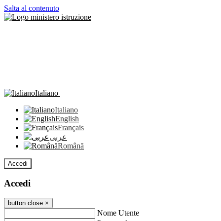
Salta al contenuto
Italiano
Italiano
English
Français
عربى
Română
Accedi
Accedi
button close
×
Nome Utente