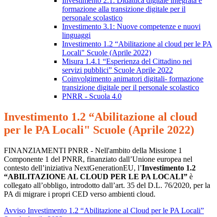
Investimento 2.1: Didattica digitale integrata e
formazione alla transizione digitale per il
personale scolastico
Investimento 3.1: Nuove competenze e nuovi
linguaggi
Investimento 1.2 “Abilitazione al cloud per le PA
Locali" Scuole (Aprile 2022)
Misura 1.4.1 “Esperienza del Cittadino nei
servizi pubblici” Scuole Aprile 2022
Coinvolgimento animatori digitali- formazione
transizione digitale per il personale scolastico
PNRR - Scuola 4.0
Investimento 1.2 “Abilitazione al cloud
per le PA Locali" Scuole (Aprile 2022)
FINANZIAMENTI PNRR - Nell'ambito della Missione 1
Componente 1 del PNRR, finanziato dall’Unione europea nel
contesto dell’iniziativa NextGenerationEU, l’
Investimento 1.2
“ABILITAZIONE AL CLOUD PER LE PA LOCALI”
è
collegato all’obbligo, introdotto
dall’art. 35 del D.L. 76/2020, per la
PA di migrare i propri CED verso ambienti cloud.
Avviso Investimento 1.2 “Abilitazione al Cloud per le PA Locali”