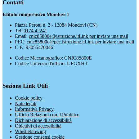
Contatti
Istituto comprensivo Mondovì 1
Piazza Perotti n. 2 - 12084 Mondovì (CN)
Tel:
0174 42241
Email:
cnic85800e@istruzione.it
Link per inviare una mail
PEC:
cnic85800e@pec.istruzione.it
Link per inviare una mail
C.F.: 93055470046
Codice Meccanografico: CNIC85800E
Codice Univoco d'ufficio: UFGXHT
Sezione Link Utili
Cookie policy
Note legali
Informativa Privacy
Ufficio Relazioni con il Pubblico
Dichiarazione di accessibilità
Obiettivi di accessibilità
Whistleblowing
Gestione consensi cookie