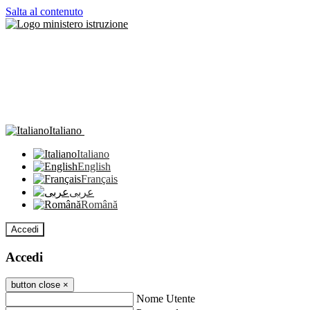
Salta al contenuto
Italiano
Italiano
English
Français
عربى
Română
Accedi
Accedi
button close
×
Nome Utente