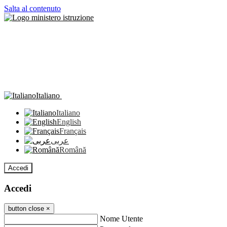
Salta al contenuto
Italiano
Italiano
English
Français
عربى
Română
Accedi
Accedi
button close
×
Nome Utente