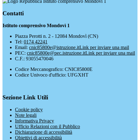
Istituto comprensivo Mondovì 1
Contatti
Istituto comprensivo Mondovì 1
Piazza Perotti n. 2 - 12084 Mondovì (CN)
Tel:
0174 42241
Email:
cnic85800e@istruzione.it
Link per inviare una mail
PEC:
cnic85800e@pec.istruzione.it
Link per inviare una mail
C.F.: 93055470046
Codice Meccanografico: CNIC85800E
Codice Univoco d'ufficio: UFGXHT
Sezione Link Utili
Cookie policy
Note legali
Informativa Privacy
Ufficio Relazioni con il Pubblico
Dichiarazione di accessibilità
Obiettivi di accessibilità