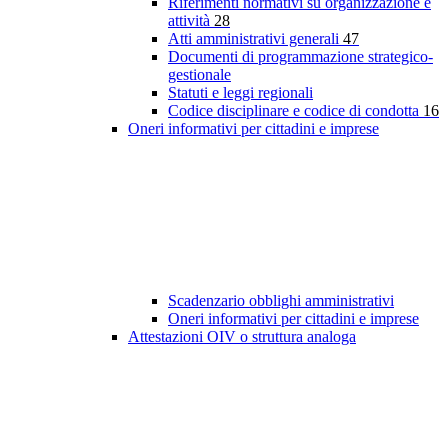
Riferimenti normativi su organizzazione e
attività
28
Atti amministrativi generali
47
Documenti di programmazione strategico-
gestionale
Statuti e leggi regionali
Codice disciplinare e codice di condotta
16
Oneri informativi per cittadini e imprese
Scadenzario obblighi amministrativi
Oneri informativi per cittadini e imprese
Attestazioni OIV o struttura analoga