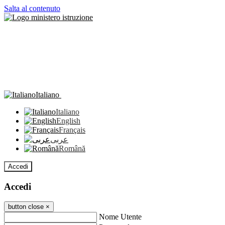
Salta al contenuto
Italiano
Italiano
English
Français
عربى
Română
Accedi
Accedi
button close
×
Nome Utente