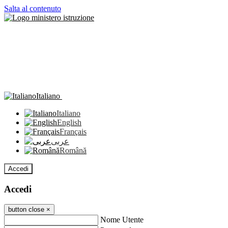
Salta al contenuto
Italiano
Italiano
English
Français
عربى
Română
Accedi
Accedi
button close
×
Nome Utente