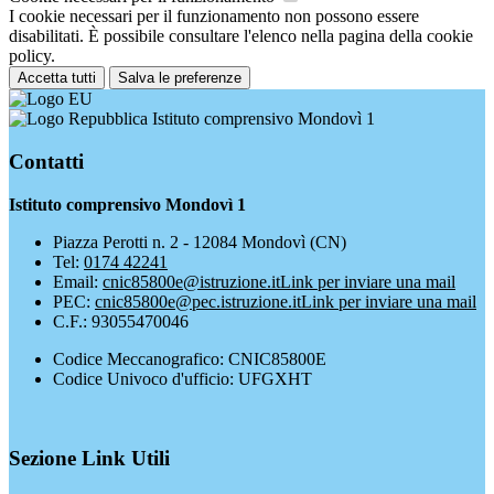
I cookie necessari per il funzionamento non possono essere
disabilitati. È possibile consultare l'elenco nella pagina della cookie
policy.
Accetta tutti
Salva le preferenze
Istituto comprensivo Mondovì 1
Contatti
Istituto comprensivo Mondovì 1
Piazza Perotti n. 2 - 12084 Mondovì (CN)
Tel:
0174 42241
Email:
cnic85800e@istruzione.it
Link per inviare una mail
PEC:
cnic85800e@pec.istruzione.it
Link per inviare una mail
C.F.: 93055470046
Codice Meccanografico: CNIC85800E
Codice Univoco d'ufficio: UFGXHT
Sezione Link Utili