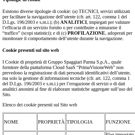
Esistono diverse tipologie di cookie: (a) TECNICI, servizi utilizzati
per facilitare la navigazione dell’utente (cfr. art. 122, comma 1 del
D.Lgs. 196/2003 e s.m.i.); (b)
ANALITICI
, impiegati per valutare
l’efficacia di un servizio fornito o per contribuire a misurarne il
“traffico” (scopi statistici); e di (c)
PROFILAZIONE
, adoperati per
monitorare il comportamento dell’utente durante la navigazione.
Cookie presenti sul sito web
I Cookie di proprietà di Gruppo Spaggiari Parma S.p.A., quale
fornitore della piattaforma Cloud SaaS “PrimaVisioneWeb” non
prevedono la registrazione di dati personali identificativi dell’utente,
ma solo la gestione di informazioni tecniche (cfr. art. 122, comma 1
del D.Lgs. 196/2003 e s.m.i.) per l’erogazione di servizi o di dati
analitici anonimi al fine di elaborare statistiche aggregate sull’uso del
Sito.
Elenco dei cookie presenti sul Sito web
NOME
PROPRIETÀ
TIPOLOGIA
FUNZIONE
Flag impostato