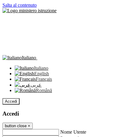
Salta al contenuto
Italiano
Italiano
English
Français
عربى
Română
Accedi
Accedi
button close
×
Nome Utente