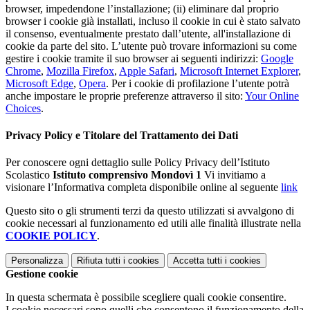
browser, impedendone l’installazione; (ii) eliminare dal proprio
browser i cookie già installati, incluso il cookie in cui è stato salvato
il consenso, eventualmente prestato dall’utente, all'installazione di
cookie da parte del sito. L’utente può trovare informazioni su come
gestire i cookie tramite il suo browser ai seguenti indirizzi:
Google
Chrome
,
Mozilla Firefox
,
Apple Safari
,
Microsoft Internet Explorer
,
Microsoft Edge
,
Opera
. Per i cookie di profilazione l’utente potrà
anche impostare le proprie preferenze attraverso il sito:
Your Online
Choices
.
Privacy Policy e Titolare del Trattamento dei Dati
Per conoscere ogni dettaglio sulle Policy Privacy dell’Istituto
Scolastico
Istituto comprensivo Mondovì 1
Vi invitiamo a
visionare l’Informativa completa disponibile online al seguente
link
Questo sito o gli strumenti terzi da questo utilizzati si avvalgono di
cookie necessari al funzionamento ed utili alle finalità illustrate nella
COOKIE POLICY
.
Personalizza
Rifiuta tutti
i cookies
Accetta tutti
i cookies
Gestione cookie
In questa schermata è possibile scegliere quali cookie consentire.
I cookie necessari sono quelli che consentono il funzionamento della