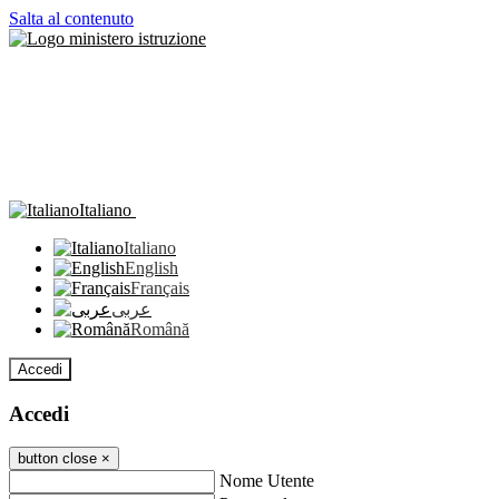
Salta al contenuto
Italiano
Italiano
English
Français
عربى
Română
Accedi
Accedi
button close
×
Nome Utente