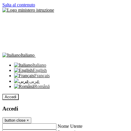
Salta al contenuto
Italiano
Italiano
English
Français
عربى
Română
Accedi
Accedi
button close
×
Nome Utente