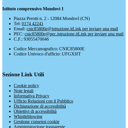
Istituto comprensivo Mondovì 1
Piazza Perotti n. 2 - 12084 Mondovì (CN)
Tel:
0174 42241
Email:
cnic85800e@istruzione.it
Link per inviare una mail
PEC:
cnic85800e@pec.istruzione.it
Link per inviare una mail
C.F.: 93055470046
Codice Meccanografico: CNIC85800E
Codice Univoco d'ufficio: UFGXHT
Sezione Link Utili
Cookie policy
Note legali
Informativa Privacy
Ufficio Relazioni con il Pubblico
Dichiarazione di accessibilità
Obiettivi di accessibilità
Whistleblowing
Gestione consensi cookie
Amministrazione trasparente