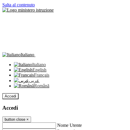
Salta al contenuto
Italiano
Italiano
English
Français
عربى
Română
Accedi
Accedi
button close
×
Nome Utente