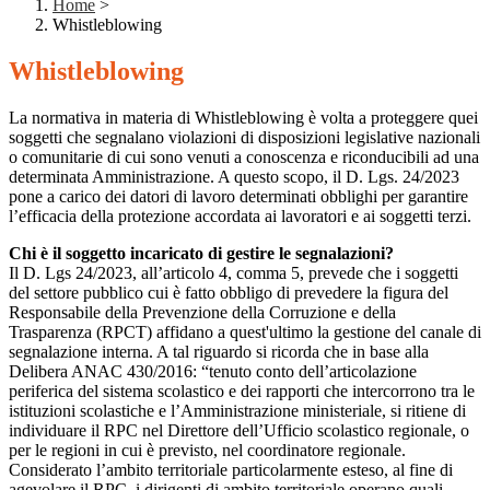
Home
>
Whistleblowing
Whistleblowing
La normativa in materia di Whistleblowing è volta a proteggere quei
soggetti che segnalano violazioni di disposizioni legislative nazionali
o comunitarie di cui sono venuti a conoscenza e riconducibili ad una
determinata Amministrazione. A questo scopo, il D. Lgs. 24/2023
pone a carico dei datori di lavoro determinati obblighi per garantire
l’efficacia della protezione accordata ai lavoratori e ai soggetti terzi.
Chi è il soggetto incaricato di gestire le segnalazioni?
Il D. Lgs 24/2023, all’articolo 4, comma 5, prevede che i soggetti
del settore pubblico cui è fatto obbligo di prevedere la figura del
Responsabile della Prevenzione della Corruzione e della
Trasparenza (RPCT) affidano a quest'ultimo la gestione del canale di
segnalazione interna. A tal riguardo si ricorda che in base alla
Delibera ANAC 430/2016: “tenuto conto dell’articolazione
periferica del sistema scolastico e dei rapporti che intercorrono tra le
istituzioni scolastiche e l’Amministrazione ministeriale, si ritiene di
individuare il RPC nel Direttore dell’Ufficio scolastico regionale, o
per le regioni in cui è previsto, nel coordinatore regionale.
Considerato l’ambito territoriale particolarmente esteso, al fine di
agevolare il RPC, i dirigenti di ambito territoriale operano quali