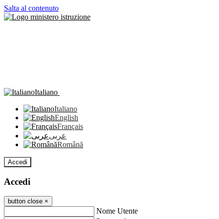
Salta al contenuto
Italiano
Italiano
English
Français
عربى
Română
Accedi
Accedi
button close
×
Nome Utente