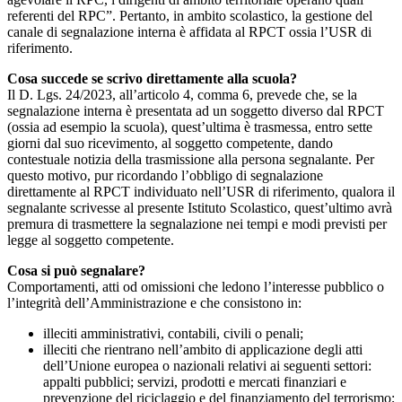
referenti del RPC”. Pertanto, in ambito scolastico, la gestione del
canale di segnalazione interna è affidata al RPCT ossia l’USR di
riferimento.
Cosa succede se scrivo direttamente alla scuola?
Il D. Lgs. 24/2023, all’articolo 4, comma 6, prevede che, se la
segnalazione interna è presentata ad un soggetto diverso dal RPCT
(ossia ad esempio la scuola), quest’ultima è trasmessa, entro sette
giorni dal suo ricevimento, al soggetto competente, dando
contestuale notizia della trasmissione alla persona segnalante. Per
questo motivo, pur ricordando l’obbligo di segnalazione
direttamente al RPCT individuato nell’USR di riferimento, qualora il
segnalante scrivesse al presente Istituto Scolastico, quest’ultimo avrà
premura di trasmettere la segnalazione nei tempi e modi previsti per
legge al soggetto competente.
Cosa si può segnalare?
Comportamenti, atti od omissioni che ledono l’interesse pubblico o
l’integrità dell’Amministrazione e che consistono in:
illeciti amministrativi, contabili, civili o penali;
illeciti che rientrano nell’ambito di applicazione degli atti
dell’Unione europea o nazionali relativi ai seguenti settori:
appalti pubblici; servizi, prodotti e mercati finanziari e
prevenzione del riciclaggio e del finanziamento del terrorismo;