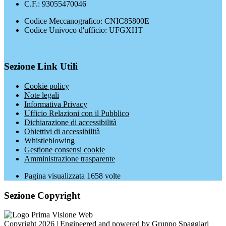
C.F.: 93055470046
Codice Meccanografico: CNIC85800E
Codice Univoco d'ufficio: UFGXHT
Sezione Link Utili
Cookie policy
Note legali
Informativa Privacy
Ufficio Relazioni con il Pubblico
Dichiarazione di accessibilità
Obiettivi di accessibilità
Whistleblowing
Gestione consensi cookie
Amministrazione trasparente
Pagina visualizzata
1658
volte
Sezione Copyright
Copyright 2026 | Engineered and powered by Gruppo Spaggiari