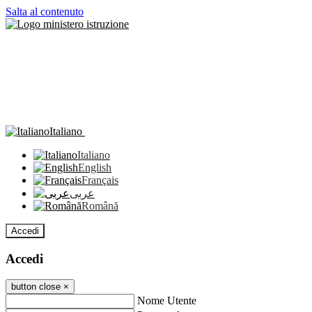
Salta al contenuto
Italiano
Italiano
English
Français
عربى
Română
Accedi
Accedi
button close
×
Nome Utente