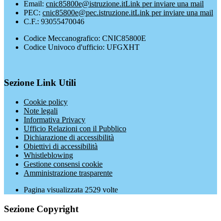
Email:
cnic85800e@istruzione.it
Link per inviare una mail
PEC:
cnic85800e@pec.istruzione.it
Link per inviare una mail
C.F.: 93055470046
Codice Meccanografico: CNIC85800E
Codice Univoco d'ufficio: UFGXHT
Sezione Link Utili
Cookie policy
Note legali
Informativa Privacy
Ufficio Relazioni con il Pubblico
Dichiarazione di accessibilità
Obiettivi di accessibilità
Whistleblowing
Gestione consensi cookie
Amministrazione trasparente
Pagina visualizzata
2529
volte
Sezione Copyright