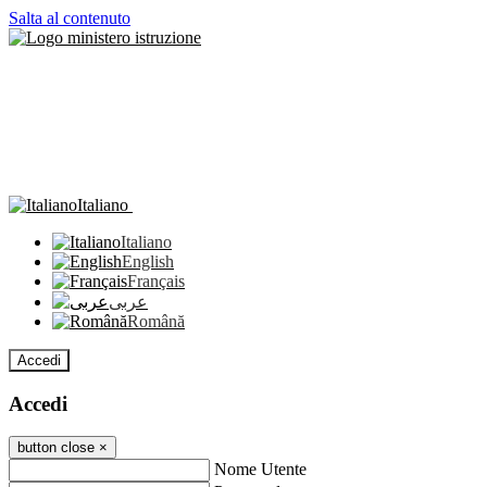
Salta al contenuto
Italiano
Italiano
English
Français
عربى
Română
Accedi
Accedi
button close
×
Nome Utente