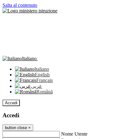
Salta al contenuto
Italiano
Italiano
English
Français
عربى
Română
Accedi
Accedi
button close
×
Nome Utente