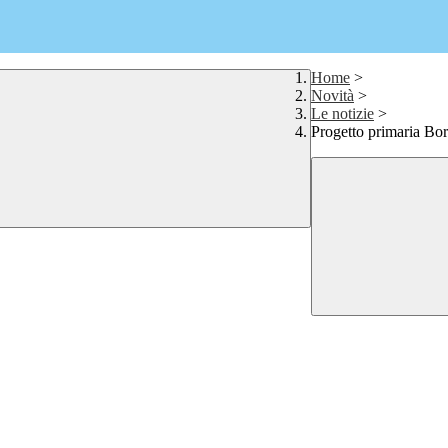
Home
>
Novità
>
Le notizie
>
Progetto primaria Bor