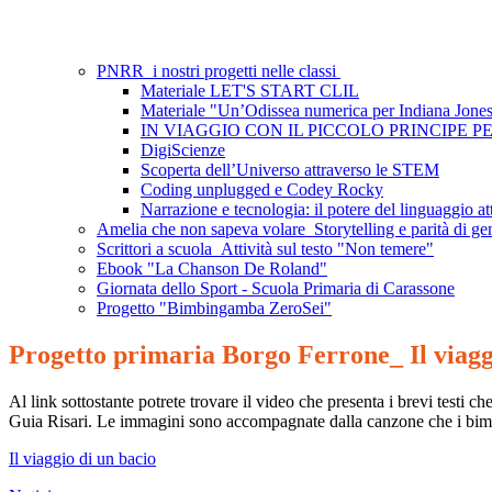
PNRR_i nostri progetti nelle classi
Materiale LET'S START CLIL
Materiale "Un’Odissea numerica per Indiana Jones
IN VIAGGIO CON IL PICCOLO PRINCIPE 
DigiScienze
Scoperta dell’Universo attraverso le STEM
Coding unplugged e Codey Rocky
Narrazione e tecnologia: il potere del linguaggio att
Amelia che non sapeva volare_Storytelling e parità di ge
Scrittori a scuola_Attività sul testo "Non temere"
Ebook "La Chanson De Roland"
Giornata dello Sport - Scuola Primaria di Carassone
Progetto "Bimbingamba ZeroSei"
Progetto primaria Borgo Ferrone_ Il viagg
Al link sottostante potrete trovare il video che presenta i brevi testi c
Guia Risari. Le immagini sono accompagnate dalla canzone che i bimb
Il viaggio di un bacio