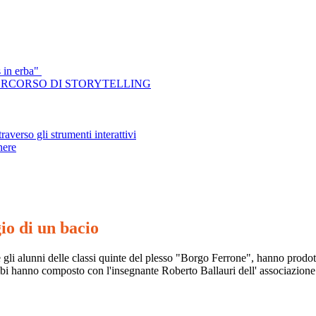
 in erba"
PERCORSO DI STORYTELLING
raverso gli strumenti interattivi
nere
io di un bacio
he gli alunni delle classi quinte del plesso "Borgo Ferrone", hanno prodot
i hanno composto con l'insegnante Roberto Ballauri dell' associazione