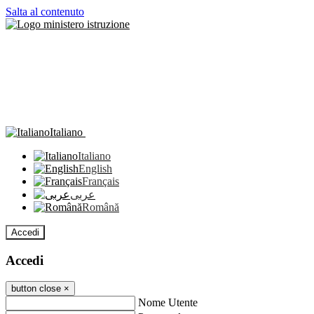
Salta al contenuto
Italiano
Italiano
English
Français
عربى
Română
Accedi
Accedi
button close
×
Nome Utente