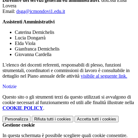
Direttore dei servizi generali ed amministrativi
: dott.ssa Elisa
Lovera
Email:
dsga@icmondovi1.edu.it
Assistenti Amministrativi
Caterina Demichelis
Lucia Dongarrà
Elda Viola
Gianfranca Demichelis
Giovanna Cardella
L'elenco dei docenti referenti, responsabili di plesso, funzioni
strumentali, coordinatori e commissioni di lavoro è consultabile in
dettaglio nel Piano annuale delle attività
visibile al seguente link.
Notizie
Questo sito o gli strumenti terzi da questo utilizzati si avvalgono di
cookie necessari al funzionamento ed utili alle finalità illustrate nella
COOKIE POLICY
.
Personalizza
Rifiuta tutti
i cookies
Accetta tutti
i cookies
Gestione cookie
In questa schermata è possibile scegliere quali cookie consentire.