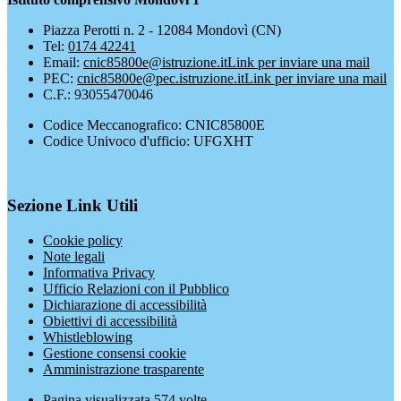
Piazza Perotti n. 2 - 12084 Mondovì (CN)
Tel:
0174 42241
Email:
cnic85800e@istruzione.it
Link per inviare una mail
PEC:
cnic85800e@pec.istruzione.it
Link per inviare una mail
C.F.: 93055470046
Codice Meccanografico: CNIC85800E
Codice Univoco d'ufficio: UFGXHT
Sezione Link Utili
Cookie policy
Note legali
Informativa Privacy
Ufficio Relazioni con il Pubblico
Dichiarazione di accessibilità
Obiettivi di accessibilità
Whistleblowing
Gestione consensi cookie
Amministrazione trasparente
Pagina visualizzata
574
volte