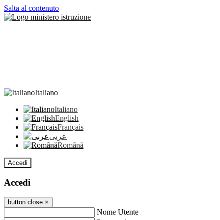
Salta al contenuto
Italiano
Italiano
English
Français
عربى
Română
Accedi
Accedi
button close
×
Nome Utente