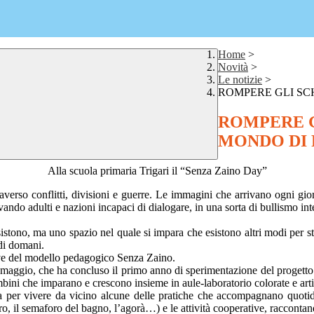
Home
>
Novità
>
Le notizie
>
ROMPERE GLI SC
ROMPERE G
MONDO DI 
Alla scuola primaria Trigari il “Senza Zaino Day”
erso conflitti, divisioni e guerre. Le immagini che arrivano ogni giorn
ando adulti e nazioni incapaci di dialogare, in una sorta di bullismo int
istono, ma uno spazio nel quale si impara che esistono altri modi per star
 di domani.
iave del modello pedagogico Senza Zaino.
21 maggio, che ha concluso il primo anno di sperimentazione del progetto
bini che imparano e crescono insieme in aule-laboratorio colorate e arti
ola per vivere da vicino alcune delle pratiche che accompagnano quoti
o, il semaforo del bagno, l’agorà…) e le attività cooperative, raccontand