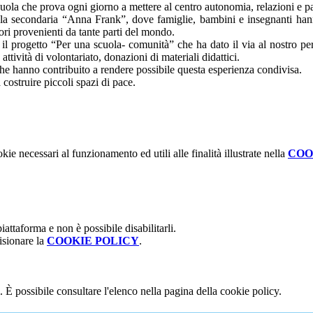
ola che prova ogni giorno a mettere al centro autonomia, relazioni e pa
ola secondaria “Anna Frank”, dove famiglie, bambini e insegnanti hanno 
ori provenienti da tante parti del mondo.
 progetto “Per una scuola- comunità” che ha dato il via al nostro per
attività di volontariato, donazioni di materiali didattici.
 che hanno contribuito a rendere possibile questa esperienza condivisa.
costruire piccoli spazi di pace.
kie necessari al funzionamento ed utili alle finalità illustrate nella
COO
attaforma e non è possibile disabilitarli.
isionare la
COOKIE POLICY
.
 È possibile consultare l'elenco nella pagina della cookie policy.