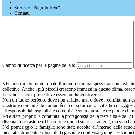
Servizio "Pago In Rete"
Contatti
Campo di ricerca per le pagine del sito
Viviamo un tempo nel quale il mondo sembra spesso raccontarsi attrav
collettive. Anche i più piccoli crescono immersi in questo clima, osserv
La scuola, però, può e deve essere un luogo diverso.
Non un luogo perfetto, dove non si litiga mai o dove i conflitti non es
Costruire comunità, la comunità in cui si formano i cittadini di oggi e
“Responsabilità, ospitalità e comunità”: sono queste le tre parole ch
Ed è stata proprio la comunità la protagonista della festa finale del 
diventano occasione di incontro e non ci sono “stranieri”, ma solo bam
Nel pomeriggio le famiglie sono state accolte all’interno della scu
mostrato strumenti e rituali della gestione condivisa (come il vociometr