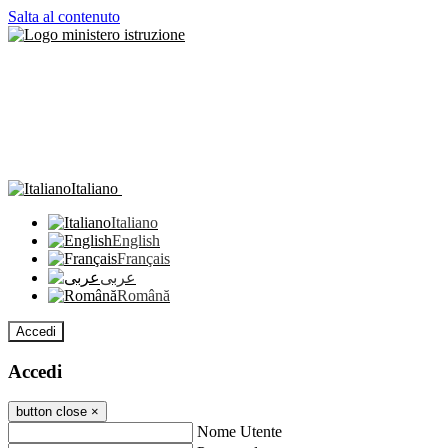
Salta al contenuto
Italiano
Italiano
English
Français
عربى
Română
Accedi
Accedi
button close
×
Nome Utente