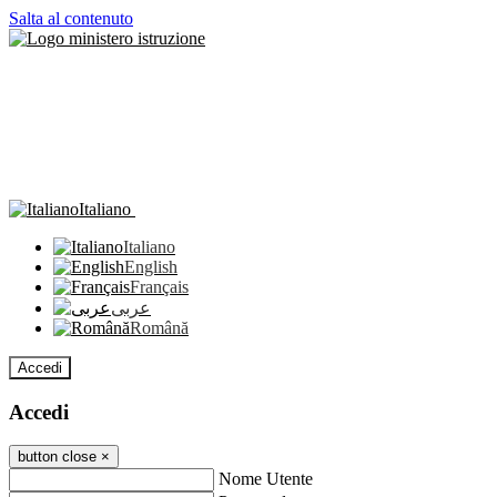
Salta al contenuto
Italiano
Italiano
English
Français
عربى
Română
Accedi
Accedi
button close
×
Nome Utente