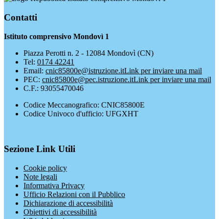
Contatti
Istituto comprensivo Mondovì 1
Piazza Perotti n. 2 - 12084 Mondovì (CN)
Tel:
0174 42241
Email:
cnic85800e@istruzione.it
Link per inviare una mail
PEC:
cnic85800e@pec.istruzione.it
Link per inviare una mail
C.F.: 93055470046
Codice Meccanografico: CNIC85800E
Codice Univoco d'ufficio: UFGXHT
Sezione Link Utili
Cookie policy
Note legali
Informativa Privacy
Ufficio Relazioni con il Pubblico
Dichiarazione di accessibilità
Obiettivi di accessibilità