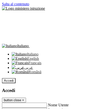
Salta al contenuto
Italiano
Italiano
English
Français
عربى
Română
Accedi
Accedi
button close
×
Nome Utente