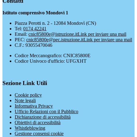
Contatti
Istituto comprensivo Mondovì 1
Piazza Perotti n. 2 - 12084 Mondovì (CN)
Tel:
0174 42241
Email:
cnic85800e@istruzione.it
Link per inviare una mail
PEC:
cnic85800e@pec.istruzione.it
Link per inviare una mail
C.F.: 93055470046
Codice Meccanografico: CNIC85800E
Codice Univoco d'ufficio: UFGXHT
Sezione Link Utili
Cookie policy
Note legali
Informativa Privacy
Ufficio Relazioni con il Pubblico
Dichiarazione di accessibilità
Obiettivi di accessibilità
Whistleblowing
Gestione consensi cookie