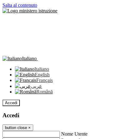
Salta al contenuto
Italiano
Italiano
English
Français
عربى
Română
Accedi
Accedi
button close
×
Nome Utente