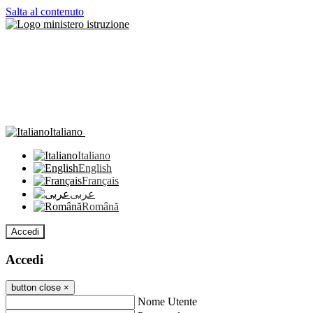
Salta al contenuto
Italiano
Italiano
English
Français
عربى
Română
Accedi
Accedi
button close
×
Nome Utente