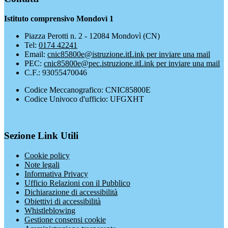
Istituto comprensivo Mondovì 1
Piazza Perotti n. 2 - 12084 Mondovì (CN)
Tel:
0174 42241
Email:
cnic85800e@istruzione.it
Link per inviare una mail
PEC:
cnic85800e@pec.istruzione.it
Link per inviare una mail
C.F.: 93055470046
Codice Meccanografico: CNIC85800E
Codice Univoco d'ufficio: UFGXHT
Sezione Link Utili
Cookie policy
Note legali
Informativa Privacy
Ufficio Relazioni con il Pubblico
Dichiarazione di accessibilità
Obiettivi di accessibilità
Whistleblowing
Gestione consensi cookie