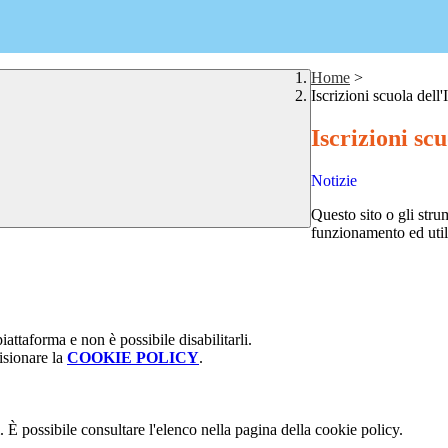
Home
>
Iscrizioni scuola dell'
Iscrizioni scu
Notizie
Questo sito o gli stru
funzionamento ed utili 
attaforma e non è possibile disabilitarli.
isionare la
COOKIE POLICY
.
 È possibile consultare l'elenco nella pagina della cookie policy.