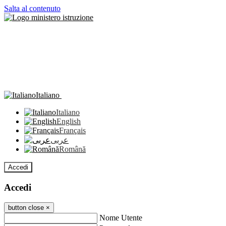
Salta al contenuto
Italiano
Italiano
English
Français
عربى
Română
Accedi
Accedi
button close
×
Nome Utente