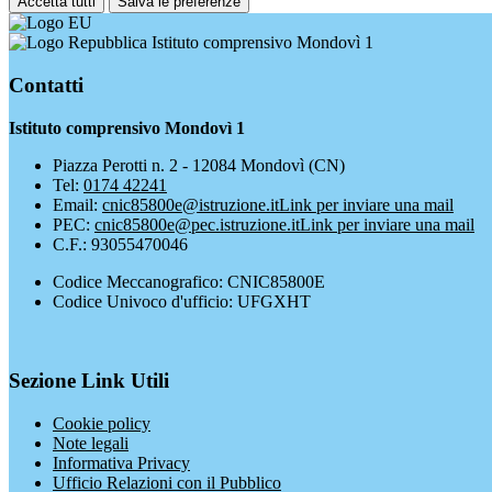
Accetta tutti
Salva le preferenze
Istituto comprensivo Mondovì 1
Contatti
Istituto comprensivo Mondovì 1
Piazza Perotti n. 2 - 12084 Mondovì (CN)
Tel:
0174 42241
Email:
cnic85800e@istruzione.it
Link per inviare una mail
PEC:
cnic85800e@pec.istruzione.it
Link per inviare una mail
C.F.: 93055470046
Codice Meccanografico: CNIC85800E
Codice Univoco d'ufficio: UFGXHT
Sezione Link Utili
Cookie policy
Note legali
Informativa Privacy
Ufficio Relazioni con il Pubblico