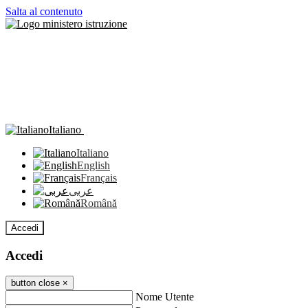
Salta al contenuto
Italiano
Italiano
English
Français
عربى
Română
Accedi
Accedi
button close
×
Nome Utente