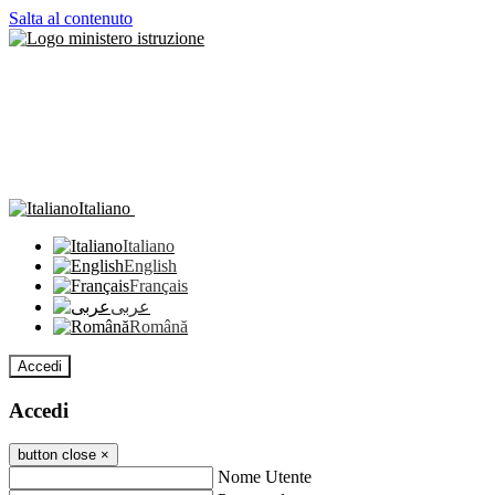
Salta al contenuto
Italiano
Italiano
English
Français
عربى
Română
Accedi
Accedi
button close
×
Nome Utente