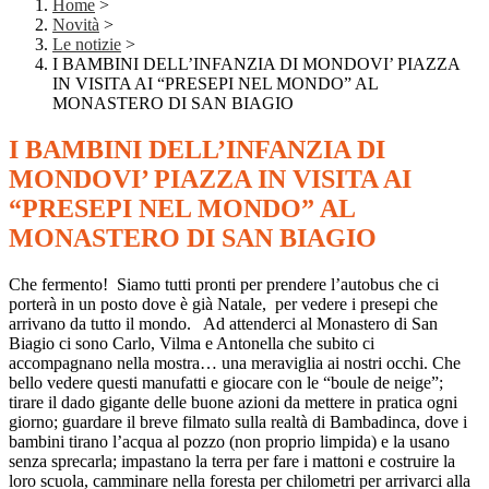
Home
>
Novità
>
Le notizie
>
I BAMBINI DELL’INFANZIA DI MONDOVI’ PIAZZA
IN VISITA AI “PRESEPI NEL MONDO” AL
MONASTERO DI SAN BIAGIO
I BAMBINI DELL’INFANZIA DI
MONDOVI’ PIAZZA IN VISITA AI
“PRESEPI NEL MONDO” AL
MONASTERO DI SAN BIAGIO
Che fermento! Siamo tutti pronti per prendere l’autobus che ci
porterà in un posto dove è già Natale, per vedere i presepi che
arrivano da tutto il mondo. Ad attenderci al Monastero di San
Biagio ci sono Carlo, Vilma e Antonella che subito ci
accompagnano nella mostra… una meraviglia ai nostri occhi. Che
bello vedere questi manufatti e giocare con le “boule de neige”;
tirare il dado gigante delle buone azioni da mettere in pratica ogni
giorno; guardare il breve filmato sulla realtà di Bambadinca, dove i
bambini tirano l’acqua al pozzo (non proprio limpida) e la usano
senza sprecarla; impastano la terra per fare i mattoni e costruire la
loro scuola, camminare nella foresta per chilometri per arrivarci alla