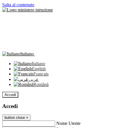
Salta al contenuto
Italiano
Italiano
English
Français
عربى
Română
Accedi
Accedi
button close
×
Nome Utente