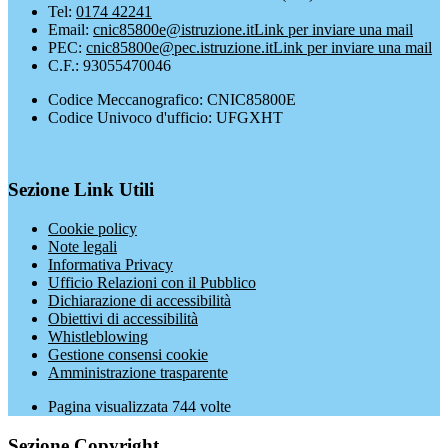
Tel:
0174 42241
Email:
cnic85800e@istruzione.it
Link per inviare una mail
PEC:
cnic85800e@pec.istruzione.it
Link per inviare una mail
C.F.: 93055470046
Codice Meccanografico: CNIC85800E
Codice Univoco d'ufficio: UFGXHT
Sezione Link Utili
Cookie policy
Note legali
Informativa Privacy
Ufficio Relazioni con il Pubblico
Dichiarazione di accessibilità
Obiettivi di accessibilità
Whistleblowing
Gestione consensi cookie
Amministrazione trasparente
Pagina visualizzata
744
volte
Sezione Copyright