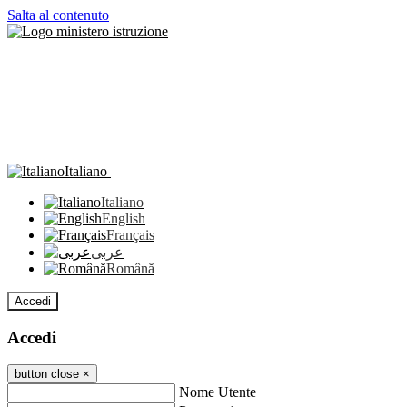
Salta al contenuto
Italiano
Italiano
English
Français
عربى
Română
Accedi
Accedi
button close
×
Nome Utente