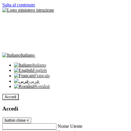
Salta al contenuto
Italiano
Italiano
English
Français
عربى
Română
Accedi
Accedi
button close
×
Nome Utente