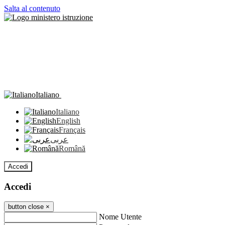
Salta al contenuto
Italiano
Italiano
English
Français
عربى
Română
Accedi
Accedi
button close
×
Nome Utente