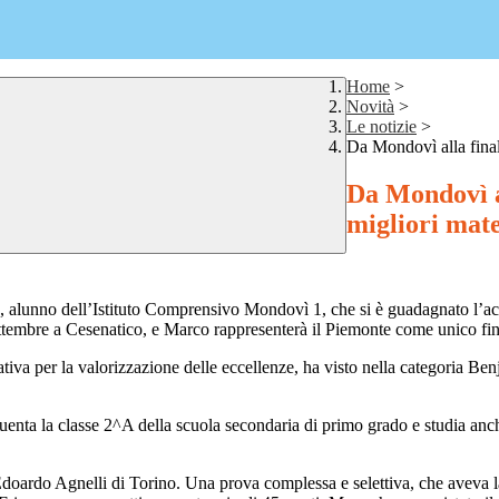
Home
>
Novità
>
Le notizie
>
Da Mondovì alla final
Da Mondovì al
migliori mate
e, alunno dell’Istituto Comprensivo Mondovì 1, che si è guadagnato l’a
 settembre a Cesenatico, e Marco rappresenterà il Piemonte come unico fina
tiva per la valorizzazione delle eccellenze, ha visto nella categoria Ben
equenta la classe 2^A della scuola secondaria di primo grado e studia an
e Edoardo Agnelli di Torino. Una prova complessa e selettiva, che aveva 