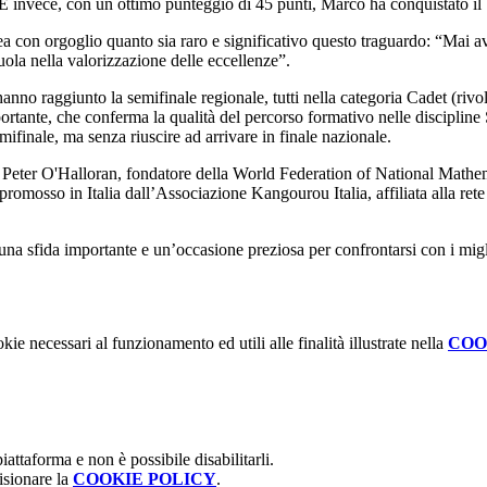
E invece, con un ottimo punteggio di 45 punti, Marco ha conquistato il 1
 con orgoglio quanto sia raro e significativo questo traguardo: “Mai avr
uola nella valorizzazione delle eccellenze”.
anno raggiunto la semifinale regionale, tutti nella categoria
Cadet
(rivol
mportante, che conferma la qualità del percorso formativo nelle discipl
mifinale, ma senza riuscire ad arrivare in finale nazionale.
 Peter O'Halloran, fondatore della
World Federation of National Mathe
promosso in Italia dall’
Associazione Kangourou Italia
, affiliata alla re
una sfida importante e un’occasione preziosa per confrontarsi con i miglio
kie necessari al funzionamento ed utili alle finalità illustrate nella
COO
attaforma e non è possibile disabilitarli.
isionare la
COOKIE POLICY
.