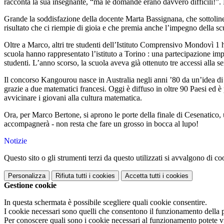
racconta la sua insegnante, “ma le domande erano davvero difficili!”. 
Grande la soddisfazione della docente Marta Bassignana, che sottolinea
risultato che ci riempie di gioia e che premia anche l’impegno della sc
Oltre a Marco, altri tre studenti dell’Istituto Comprensivo Mondovì 1 h
scuola hanno rappresentato l’istituto a Torino : una partecipazione i
studenti. L’anno scorso, la scuola aveva già ottenuto tre accessi alla se
Il concorso Kangourou nasce in Australia negli anni ’80 da un’idea di
grazie a due matematici francesi. Oggi è diffuso in oltre 90 Paesi ed è 
avvicinare i giovani alla cultura matematica.
Ora, per Marco Bertone, si aprono le porte della finale di Cesenatico, 
accompagnerà - non resta che fare un grosso in bocca al lupo!
Notizie
Questo sito o gli strumenti terzi da questo utilizzati si avvalgono di coo
Personalizza
Rifiuta tutti
i cookies
Accetta tutti
i cookies
Gestione cookie
In questa schermata è possibile scegliere quali cookie consentire.
I cookie necessari sono quelli che consentono il funzionamento della pi
Per conoscere quali sono i cookie necessari al funzionamento potete v