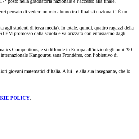
7° posto nella graduatoria nazionale e l’accesso alla finale.
ei pensato di vedere un mio alunno tra i finalisti nazionali ! È un
ta agli studenti di terza media). In totale, quindi, quattro ragazzi della
ine STEM promosso dalla scuola e valorizzato con entusiasmo dagli
matics Competitions
, e si diffonde in Europa all’inizio degli anni ’90
te internazionale
Kangourou sans Frontières
, con l’obiettivo di
ri giovani matematici d’Italia. A lui - e alla sua insegnante, che lo
KIE POLICY
.