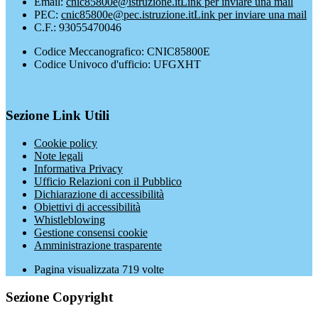
Email:
cnic85800e@istruzione.it
Link per inviare una mail
PEC:
cnic85800e@pec.istruzione.it
Link per inviare una mail
C.F.: 93055470046
Codice Meccanografico: CNIC85800E
Codice Univoco d'ufficio: UFGXHT
Sezione Link Utili
Cookie policy
Note legali
Informativa Privacy
Ufficio Relazioni con il Pubblico
Dichiarazione di accessibilità
Obiettivi di accessibilità
Whistleblowing
Gestione consensi cookie
Amministrazione trasparente
Pagina visualizzata
719
volte
Sezione Copyright