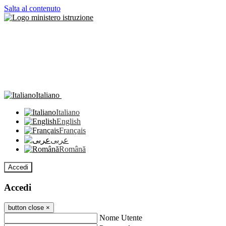
Salta al contenuto
Italiano
Italiano
English
Français
عربى
Română
Accedi
Accedi
button close
×
Nome Utente