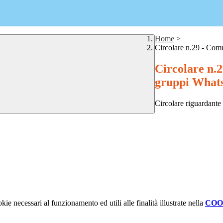
Home
>
Circolare n.29 - Comu
Circolare n.2
gruppi What
Circolare riguardante 
kie necessari al funzionamento ed utili alle finalità illustrate nella
COO