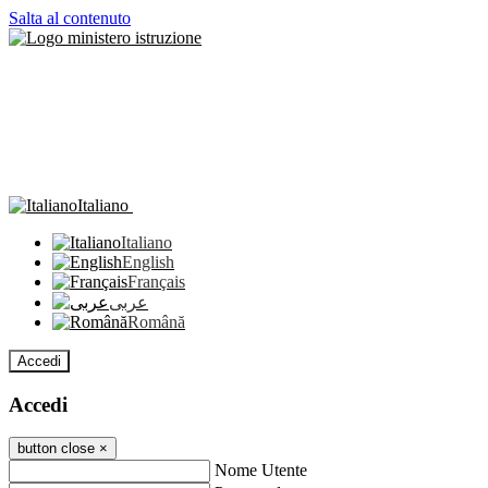
Salta al contenuto
Italiano
Italiano
English
Français
عربى
Română
Accedi
Accedi
button close
×
Nome Utente