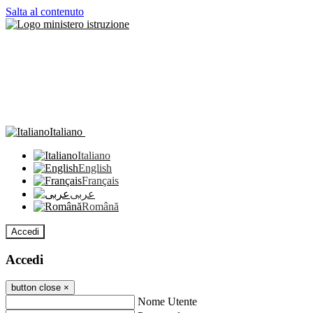
Salta al contenuto
Italiano
Italiano
English
Français
عربى
Română
Accedi
Accedi
button close
×
Nome Utente