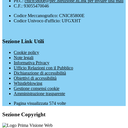
PEC:
cnic85800e@pec.istruzione.it
Link per inviare una mail
C.F.: 93055470046
Codice Meccanografico: CNIC85800E
Codice Univoco d'ufficio: UFGXHT
Sezione Link Utili
Cookie policy
Note legali
Informativa Privacy
Ufficio Relazioni con il Pubblico
Dichiarazione di accessibilità
Obiettivi di accessibilità
Whistleblowing
Gestione consensi cookie
Amministrazione trasparente
Pagina visualizzata
574
volte
Sezione Copyright