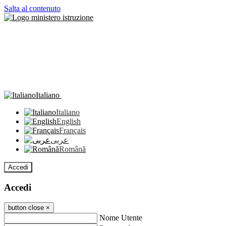
Salta al contenuto
Italiano
Italiano
English
Français
عربى
Română
Accedi
Accedi
button close
×
Nome Utente