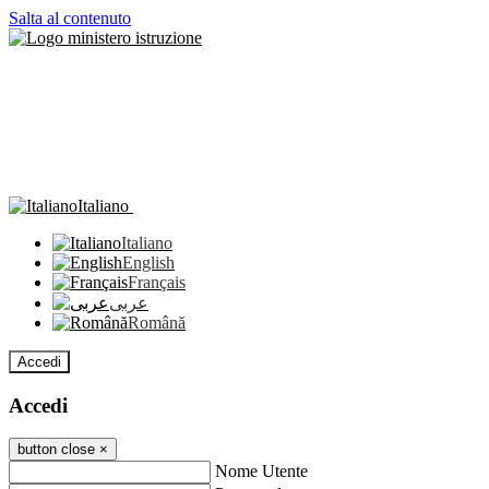
Salta al contenuto
Italiano
Italiano
English
Français
عربى
Română
Accedi
Accedi
button close
×
Nome Utente