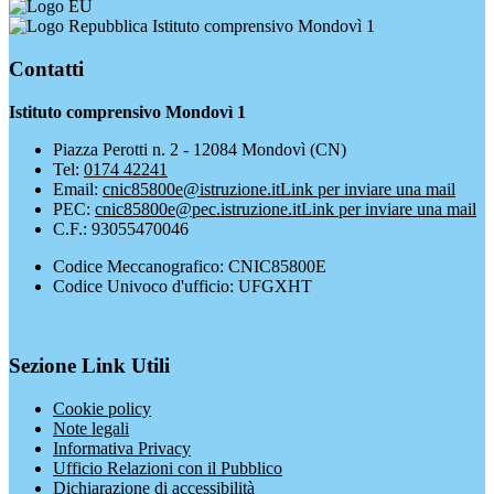
Istituto comprensivo Mondovì 1
Contatti
Istituto comprensivo Mondovì 1
Piazza Perotti n. 2 - 12084 Mondovì (CN)
Tel:
0174 42241
Email:
cnic85800e@istruzione.it
Link per inviare una mail
PEC:
cnic85800e@pec.istruzione.it
Link per inviare una mail
C.F.: 93055470046
Codice Meccanografico: CNIC85800E
Codice Univoco d'ufficio: UFGXHT
Sezione Link Utili
Cookie policy
Note legali
Informativa Privacy
Ufficio Relazioni con il Pubblico
Dichiarazione di accessibilità