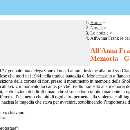
Home
>
Novità
>
Le notizie
>
All'Anna Frank le ce
All'Anna Fran
Memoria - G
7 gennaio una delegazione di nostri alunni, insieme alla prof.ssa Claud
e che morì nel 1944 nella tragica battaglia di Montecassino a fianco d
eposizione della corona di fiori presso il monumento in memoria della Sh
gli allievi. Un momento toccante, perché rivolto non solo alla memoria d
oni, le violazioni dei diritti umani che si succedono quotidianamente in 
ferenza l’elemento che più di ogni altro permette alla violenza e all’ingius
azista la tragedia che stava per avvenire, sottolineando l’importanza de
 rubacchiavano.
ista.
rotestare”.