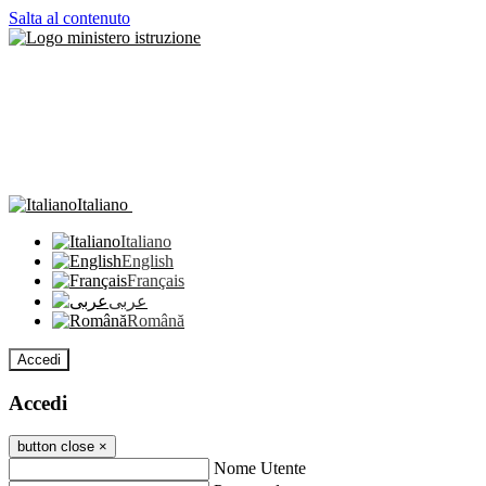
Salta al contenuto
Italiano
Italiano
English
Français
عربى
Română
Accedi
Accedi
button close
×
Nome Utente