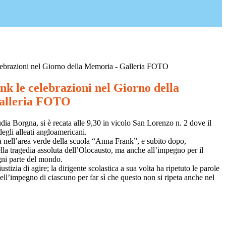
lebrazioni nel Giorno della Memoria - Galleria FOTO
k le celebrazioni nel Giorno della
alleria FOTO
ia Borgna, si è recata alle 9,30 in vicolo San Lorenzo n. 2 dove il
egli alleati angloamericani.
oà nell’area verde della scuola “Anna Frank”, e subito dopo,
ella tragedia assoluta dell’Olocausto, ma anche all’impegno per il
ogni parte del mondo.
tizia di agire; la dirigente scolastica a sua volta ha ripetuto le parole
ll’impegno di ciascuno per far sì che questo non si ripeta anche nel