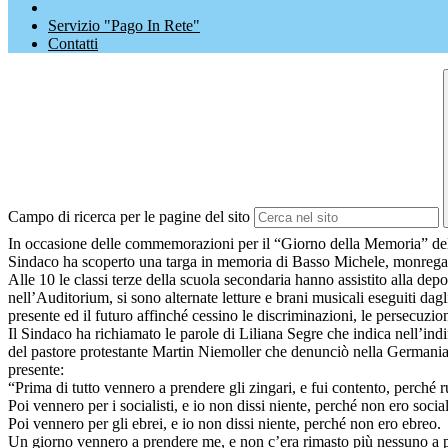
Servizio "Pago In Rete"
Contatti
Campo di ricerca per le pagine del sito
In occasione delle commemorazioni per il “Giorno della Memoria” del 2
Sindaco ha scoperto una targa in memoria di Basso Michele, monregales
Alle 10 le classi terze della scuola secondaria hanno assistito alla d
nell’Auditorium, si sono alternate letture e brani musicali eseguiti da
presente ed il futuro affinché cessino le discriminazioni, le persecuzi
Il Sindaco ha richiamato le parole di Liliana Segre che indica nell’indif
del pastore protestante Martin Niemoller che denunciò nella Germania n
presente:
“Prima di tutto vennero a prendere gli zingari, e fui contento, perché
Poi vennero per i socialisti, e io non dissi niente, perché non ero social
Poi vennero per gli ebrei, e io non dissi niente, perché non ero ebreo.
Un giorno vennero a prendere me, e non c’era rimasto più nessuno a p