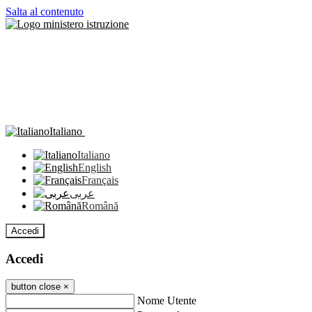
Salta al contenuto
Italiano
Italiano
English
Français
عربى
Română
Accedi
Accedi
button close
×
Nome Utente