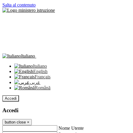
Salta al contenuto
Italiano
Italiano
English
Français
عربى
Română
Accedi
Accedi
button close
×
Nome Utente