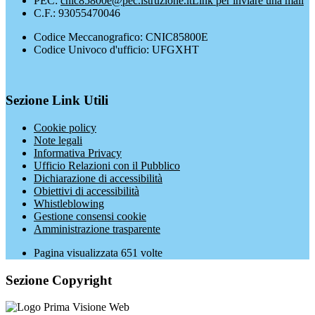
PEC:
cnic85800e@pec.istruzione.it
Link per inviare una mail
C.F.: 93055470046
Codice Meccanografico: CNIC85800E
Codice Univoco d'ufficio: UFGXHT
Sezione Link Utili
Cookie policy
Note legali
Informativa Privacy
Ufficio Relazioni con il Pubblico
Dichiarazione di accessibilità
Obiettivi di accessibilità
Whistleblowing
Gestione consensi cookie
Amministrazione trasparente
Pagina visualizzata
651
volte
Sezione Copyright