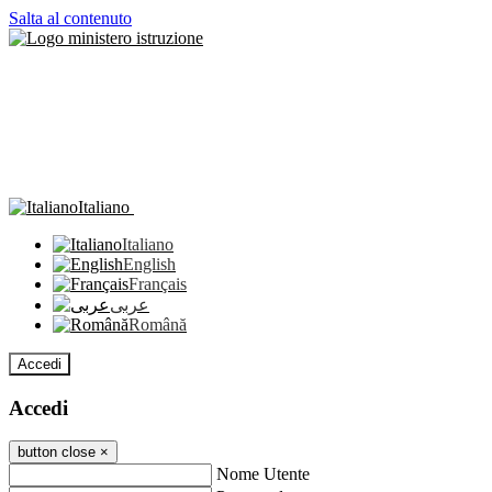
Salta al contenuto
Italiano
Italiano
English
Français
عربى
Română
Accedi
Accedi
button close
×
Nome Utente