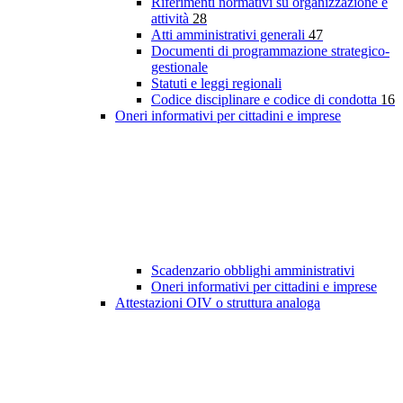
Riferimenti normativi su organizzazione e
attività
28
Atti amministrativi generali
47
Documenti di programmazione strategico-
gestionale
Statuti e leggi regionali
Codice disciplinare e codice di condotta
16
Oneri informativi per cittadini e imprese
Scadenzario obblighi amministrativi
Oneri informativi per cittadini e imprese
Attestazioni OIV o struttura analoga