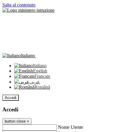
Salta al contenuto
Italiano
Italiano
English
Français
عربى
Română
Accedi
Accedi
button close
×
Nome Utente