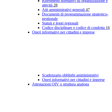
Riferimenti normativi su organizzazione e
attività
28
Atti amministrativi generali
47
Documenti di programmazione strategico-
gestionale
Statuti e leggi regionali
Codice disciplinare e codice di condotta
16
Oneri informativi per cittadini e imprese
Scadenzario obblighi amministrativi
Oneri informativi per cittadini e imprese
Attestazioni OIV o struttura analoga