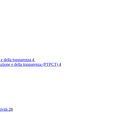
 e della trasparenza
4
rruzione e della trasparenza (PTPCT)
4
tività
28