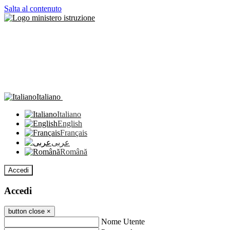
Salta al contenuto
Italiano
Italiano
English
Français
عربى
Română
Accedi
Accedi
button close
×
Nome Utente