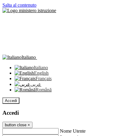
Salta al contenuto
Italiano
Italiano
English
Français
عربى
Română
Accedi
Accedi
button close
×
Nome Utente