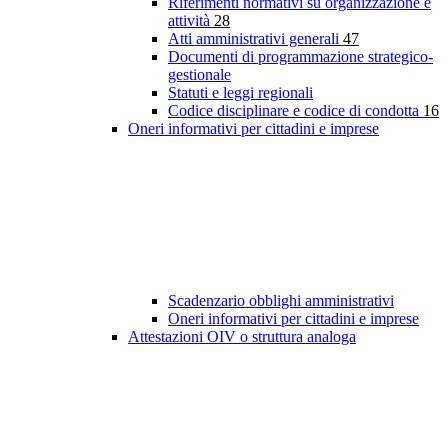
Riferimenti normativi su organizzazione e
attività
28
Atti amministrativi generali
47
Documenti di programmazione strategico-
gestionale
Statuti e leggi regionali
Codice disciplinare e codice di condotta
16
Oneri informativi per cittadini e imprese
Scadenzario obblighi amministrativi
Oneri informativi per cittadini e imprese
Attestazioni OIV o struttura analoga