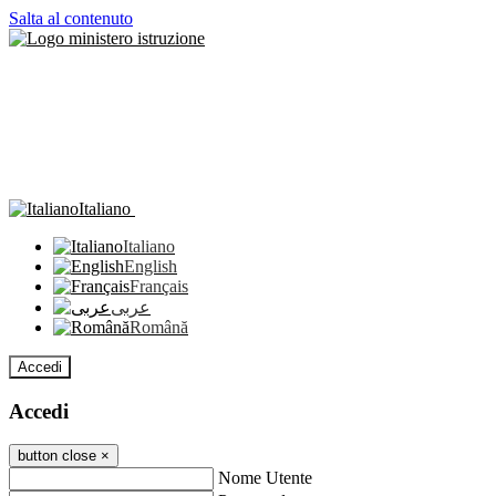
Salta al contenuto
Italiano
Italiano
English
Français
عربى
Română
Accedi
Accedi
button close
×
Nome Utente