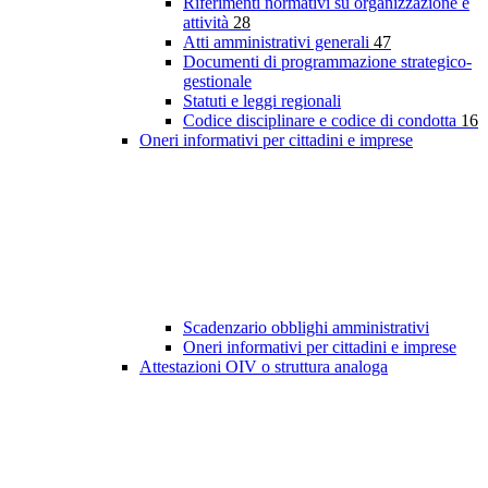
Riferimenti normativi su organizzazione e
attività
28
Atti amministrativi generali
47
Documenti di programmazione strategico-
gestionale
Statuti e leggi regionali
Codice disciplinare e codice di condotta
16
Oneri informativi per cittadini e imprese
Scadenzario obblighi amministrativi
Oneri informativi per cittadini e imprese
Attestazioni OIV o struttura analoga