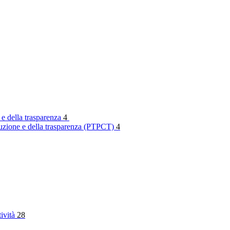
 e della trasparenza
4
rruzione e della trasparenza (PTPCT)
4
tività
28