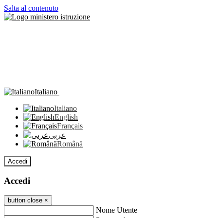
Salta al contenuto
Italiano
Italiano
English
Français
عربى
Română
Accedi
Accedi
button close
×
Nome Utente