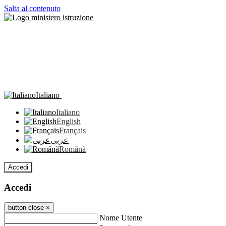
Salta al contenuto
Italiano
Italiano
English
Français
عربى
Română
Accedi
Accedi
button close
×
Nome Utente