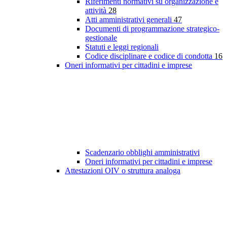
Riferimenti normativi su organizzazione e
attività
28
Atti amministrativi generali
47
Documenti di programmazione strategico-
gestionale
Statuti e leggi regionali
Codice disciplinare e codice di condotta
16
Oneri informativi per cittadini e imprese
Scadenzario obblighi amministrativi
Oneri informativi per cittadini e imprese
Attestazioni OIV o struttura analoga