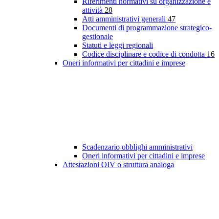
Riferimenti normativi su organizzazione e
attività
28
Atti amministrativi generali
47
Documenti di programmazione strategico-
gestionale
Statuti e leggi regionali
Codice disciplinare e codice di condotta
16
Oneri informativi per cittadini e imprese
Scadenzario obblighi amministrativi
Oneri informativi per cittadini e imprese
Attestazioni OIV o struttura analoga