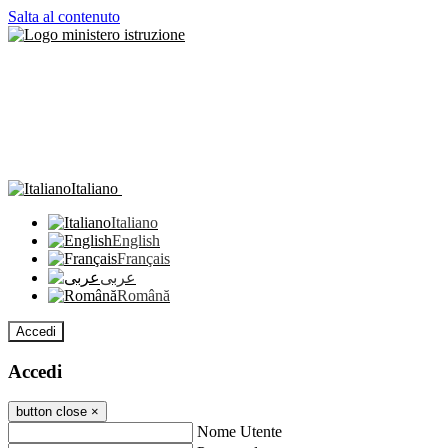
Salta al contenuto
Italiano
Italiano
English
Français
عربى
Română
Accedi
Accedi
button close
×
Nome Utente