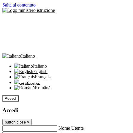
Salta al contenuto
Italiano
Italiano
English
Français
عربى
Română
Accedi
Accedi
button close
×
Nome Utente