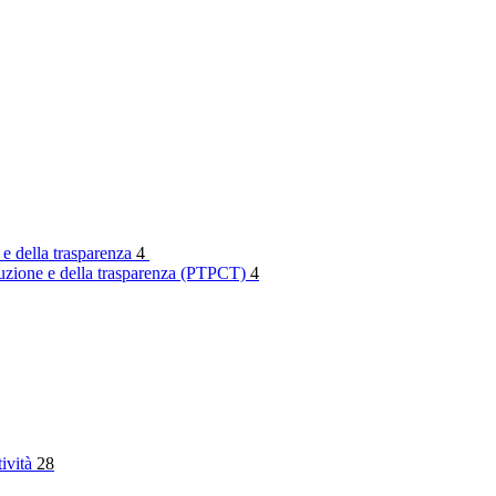
 e della trasparenza
4
rruzione e della trasparenza (PTPCT)
4
tività
28