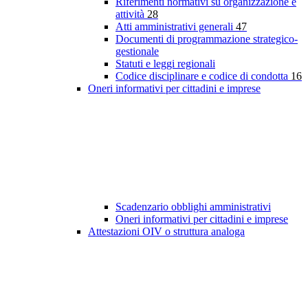
Riferimenti normativi su organizzazione e
attività
28
Atti amministrativi generali
47
Documenti di programmazione strategico-
gestionale
Statuti e leggi regionali
Codice disciplinare e codice di condotta
16
Oneri informativi per cittadini e imprese
Scadenzario obblighi amministrativi
Oneri informativi per cittadini e imprese
Attestazioni OIV o struttura analoga