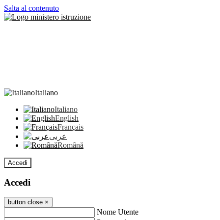
Salta al contenuto
Italiano
Italiano
English
Français
عربى
Română
Accedi
Accedi
button close
×
Nome Utente