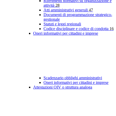
Riferimenti normativi su organizzazione e
attività
28
Atti amministrativi generali
47
Documenti di programmazione strategico-
gestionale
Statuti e leggi regionali
Codice disciplinare e codice di condotta
16
Oneri informativi per cittadini e imprese
Scadenzario obblighi amministrativi
Oneri informativi per cittadini e imprese
Attestazioni OIV o struttura analoga