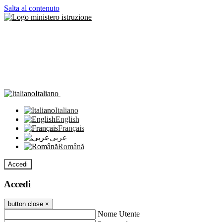
Salta al contenuto
Italiano
Italiano
English
Français
عربى
Română
Accedi
Accedi
button close
×
Nome Utente