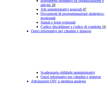
Riferimenti normativi su organizzazione e
attività
28
Atti amministrativi generali
47
Documenti di programmazione strategico-
gestionale
Statuti e leggi regionali
Codice disciplinare e codice di condotta
16
Oneri informativi per cittadini e imprese
Scadenzario obblighi amministrativi
Oneri informativi per cittadini e imprese
Attestazioni OIV o struttura analoga