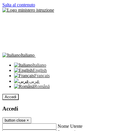
Salta al contenuto
Italiano
Italiano
English
Français
عربى
Română
Accedi
Accedi
button close
×
Nome Utente