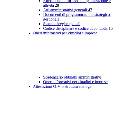
Riferimenti normativi su organizzazione e
attività
28
Atti amministrativi generali
47
Documenti di programmazione strategico-
gestionale
Statuti e leggi regionali
Codice disciplinare e codice di condotta
16
Oneri informativi per cittadini e imprese
Scadenzario obblighi amministrativi
Oneri informativi per cittadini e imprese
Attestazioni OIV o struttura analoga