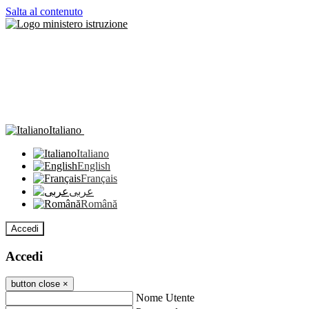
Salta al contenuto
Italiano
Italiano
English
Français
عربى
Română
Accedi
Accedi
button close
×
Nome Utente