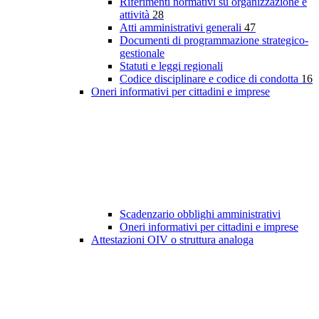
Riferimenti normativi su organizzazione e
attività
28
Atti amministrativi generali
47
Documenti di programmazione strategico-
gestionale
Statuti e leggi regionali
Codice disciplinare e codice di condotta
16
Oneri informativi per cittadini e imprese
Scadenzario obblighi amministrativi
Oneri informativi per cittadini e imprese
Attestazioni OIV o struttura analoga