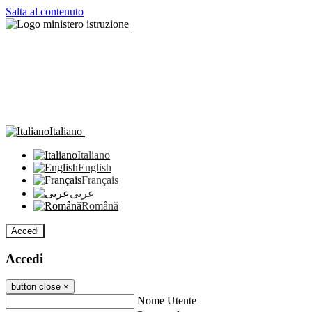
Salta al contenuto
Italiano
Italiano
English
Français
عربى
Română
Accedi
Accedi
button close
×
Nome Utente