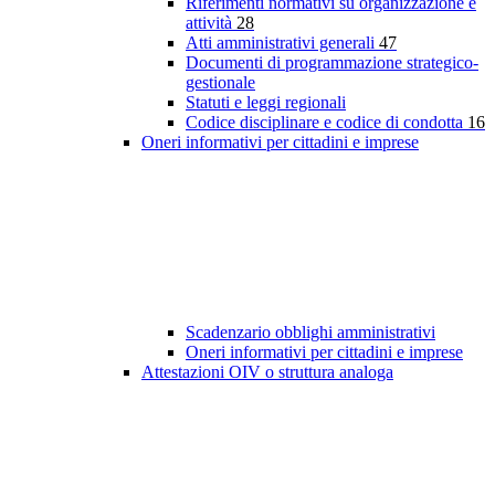
Riferimenti normativi su organizzazione e
attività
28
Atti amministrativi generali
47
Documenti di programmazione strategico-
gestionale
Statuti e leggi regionali
Codice disciplinare e codice di condotta
16
Oneri informativi per cittadini e imprese
Scadenzario obblighi amministrativi
Oneri informativi per cittadini e imprese
Attestazioni OIV o struttura analoga