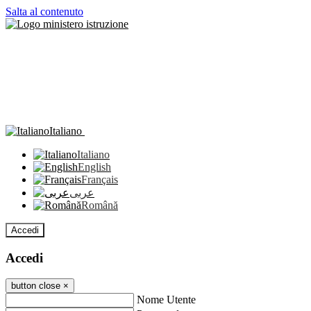
Salta al contenuto
Italiano
Italiano
English
Français
عربى
Română
Accedi
Accedi
button close
×
Nome Utente